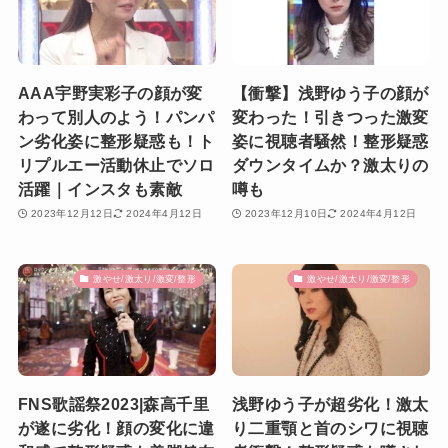
AAA宇野実彩子の顔が変
【衝撃】浅野ゆう子の顔が
わって別人のよう！パンパ
変わった！引きつった激変
ン劣化姿に整形疑惑も！ト
姿に視聴者騒然！整形疑惑
リプルエー活動休止でソロ
ダウンタイムか？激太りの
活躍｜インスタも素敵
噂も
2023年12月12日
2024年4月12日
2023年12月10日
2024年4月12日
激やせ/激太り/激変/整形
激やせ/激太り/激変/整形
FNS歌謡祭2023|森高千里
浅野ゆう子が超劣化！激太
が遂に劣化！顔の変化に違
り二重顎と首のシワに視聴