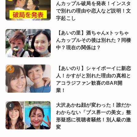
んカップル破局を発表！インスタ
で別れの理由や恋人など説明！文
字起こし
【あいの里】酒ちゃんxトッちゃ
んカップルその後は別れた？同棲
中？現在の関係は？
【あいのり】シャイボーイに新恋
人！かすがと別れた理由の真相と
アコラジファン歓喜のBAR開
業！
大沢あかね顔が変わった！誰だか
わからない「ブス界一の美女」整
形疑惑に視聴者騒然！別人級の激
変