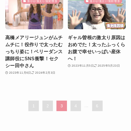
激やせ/激太り/激変/整形
激やせ/激太り/激変/整形
高橋メアリージュンがムチ
ギャル曽根の激太り原因は
ムチに！役作りで太ったむ
おめでた！太ったふっくら
っちり姿に！ベリーダンス
お腹で幸せいっぱい産休
講師役にSNS衝撃！セク
へ！
シー田中さん
2023年11月5日
2025年5月23日
2023年11月6日
2024年2月3日
1
2
3
4
...
6