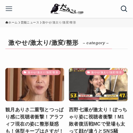
ホーム
芸能ニュース
激やせ/激太り/激変/整形
激やせ/激太り/激変/整形
– category –
激やせ/激太り/激変/整形
激やせ/激太り/激変/整形
観月ありさ二重顎とつっぱ
西野七瀬が激太り！ぽっち
り感に視聴者衝撃！アラフ
ゃり姿に視聴者衝撃！M1
ィフ現在の姿に整形疑惑
敗者復活戦MCで登場も太
も！体型キープはさすが！
って顔が違うとSNS騒