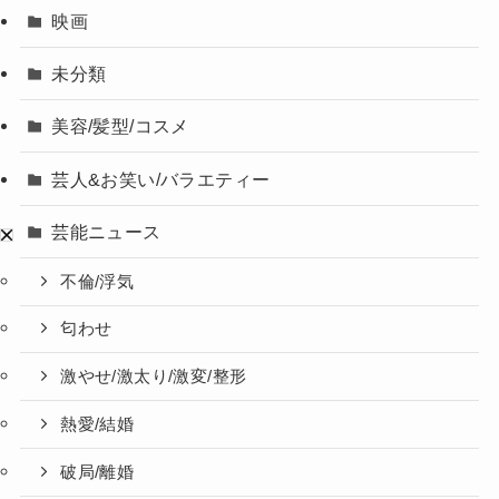
映画
未分類
美容/髪型/コスメ
芸人&お笑い/バラエティー
芸能ニュース
不倫/浮気
匂わせ
激やせ/激太り/激変/整形
熱愛/結婚
破局/離婚