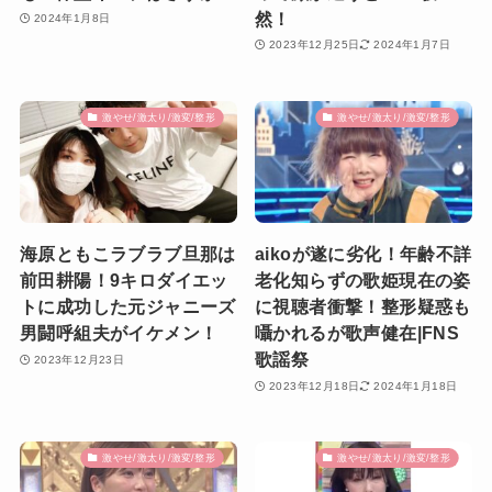
然！
2024年1月8日
2023年12月25日
2024年1月7日
激やせ/激太り/激変/整形
激やせ/激太り/激変/整形
海原ともこラブラブ旦那は
aikoが遂に劣化！年齢不詳
前田耕陽！9キロダイエッ
老化知らずの歌姫現在の姿
トに成功した元ジャニーズ
に視聴者衝撃！整形疑惑も
男闘呼組夫がイケメン！
囁かれるが歌声健在|FNS
歌謡祭
2023年12月23日
2023年12月18日
2024年1月18日
激やせ/激太り/激変/整形
激やせ/激太り/激変/整形