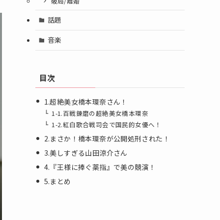
破局/離婚
話題
音楽
目次
1.超絶美女橋本環奈さん！
1-1.百戦錬磨の超絶美女橋本環奈
1-2.紅白歌合戦司会で国民的女優へ！
2.まさか！橋本環奈が公開処刑された！
3.美しすぎる山田涼介さん
4.『王様に捧ぐ薬指』で美の競演！
5.まとめ