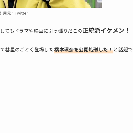
引用元：Twitter
正統派イケメン！
としてもドラマや映画に引っ張りだこの
して彗星のごとく登場した
橋本環奈を公開処刑した！
と話題で