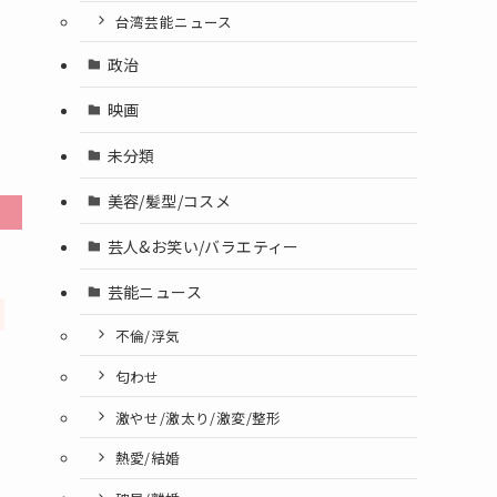
台湾芸能ニュース
政治
映画
未分類
美容/髪型/コスメ
芸人&お笑い/バラエティー
芸能ニュース
不倫/浮気
匂わせ
激やせ/激太り/激変/整形
熱愛/結婚