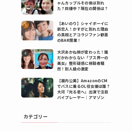
ゃんカップルその後は別れ
た？同棲中？現在の関係は？
【あいのり】シャイボーイに
新恋人！かすがと別れた理由
の真相とアコラジファン歓喜
のBAR開業！
大沢あかね顔が変わった！誰
だかわからない「ブス界一の
美女」整形疑惑に視聴者騒
然！別人級の激変
【瀧内公美】AmazonのCM
でバスに乗るOL役女優は誰？
大河『光る君へ』出演で注目
バイプレーヤー｜アマゾン
カテゴリー