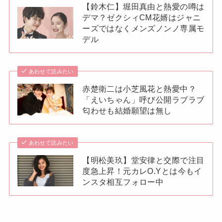
【鈴木仁】堀田真由と熱愛の噂は
デマ？ゼクシィCM花婿はジャニ
ーズではなくメンズノンノ専属モ
デル
あわせて読みたい
赤楚衛二は小芝風花と熱愛中？
「えいちゃん」呼び公開ラブラブ
匂わせも結婚願望は無し
あわせて読みたい
【明松美玖】堂安律と交際で注目
度急上昇！元カレO.Yとは今もイ
ンスタ相互フォロー中