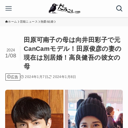
ホーム
芸能ニュース
熱愛/結婚
田原可南子の母は向井田彩子で元
CanCamモデル！田原俊彦の妻の
2024
1/08
現在は別居婚！高良健吾の彼女の
母
広告
2024年1月7日
2024年1月8日