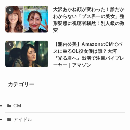
大沢あかね顔が変わった！誰だか
わからない「ブス界一の美女」整
形疑惑に視聴者騒然！別人級の激
変
【瀧内公美】AmazonのCMでバ
スに乗るOL役女優は誰？大河
『光る君へ』出演で注目バイプレ
ーヤー｜アマゾン
カテゴリー
CM
アイドル