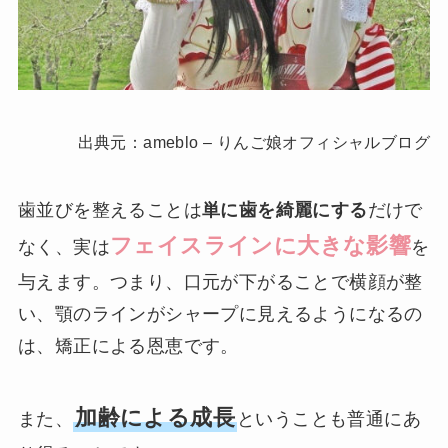
出典元：ameblo – りんご娘オフィシャルブログ
歯並びを整えることは
単に歯を綺麗にする
だけで
フェイスラインに大きな影響
なく、実は
を
与えます。つまり、口元が下がることで横顔が整
い、顎のラインがシャープに見えるようになるの
は、矯正による恩恵です。
加齢による成長
また、
ということも普通にあ