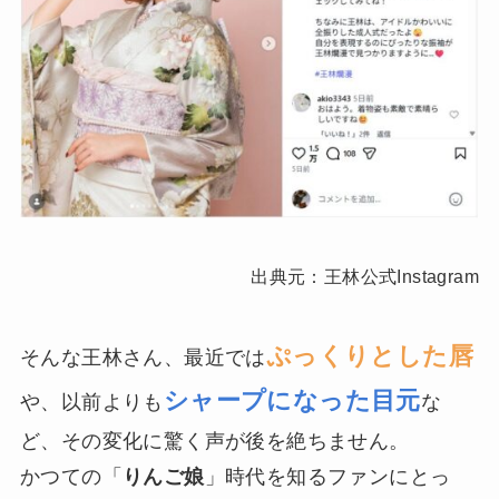
出典元：王林公式Instagram
ぷっくりとした唇
そんな王林さん、最近では
シャープになった目元
や、以前よりも
な
ど、その変化に驚く声が後を絶ちません。
かつての「
りんご娘
」時代を知るファンにとっ