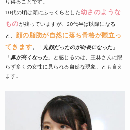
り得ることです。
幼さのような
10代の頃は頬にふっくらとした
もの
が残っていますが、20代半ば以降になる
顔の脂肪が自然に落ち骨格が際立っ
と、
てきます
。「
丸顔だったのが面長になった
」
「
鼻が高くなった
」と感じるのは、王林さんに限
らず多くの女性に見られる自然な現象、とも言え
ます。