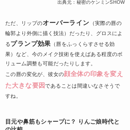
出典元：秘密のケンミンSHOW
オーバーライン
ただ、リップの
（実際の唇の
輪郭より外側に描く技法）だったり、グロスによ
プランプ効果
る
（唇をふっくらすさせる効
果）など、今のメイク技術を使えばある程度のボ
リューム調整も可能だったりします。
顔全体の印象を変え
この唇の変化が、彼女の
た大きな要因
であることは間違いなさそうで
すね。
目元や鼻筋もシャープに？ りんご娘時代と
の比較