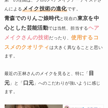
第一の理由は、プロのヘアメイクアーティストさ
メイク技術の進化
んによる
です。
青森でのりんご娘時代
東京を中
と現在の
心とした芸能活動
ヘア
では当然、担当する
メイクさんの技術
使用するコ
だったり、
スメのクオリティ
は大きく異なることと思い
ます。
目
最近の王林さんのメイクを見ると、特に「
元
口元
」と「
」へのこだわりが強いように感じ
ます。