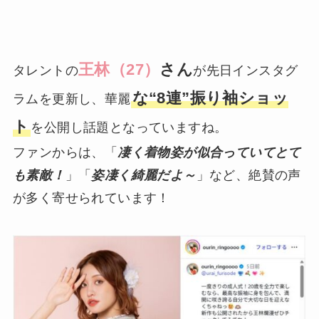
王林（27）
さん
タレントの
が先日インスタグ
な“8連”振り袖ショッ
ラムを更新し、華麗
ト
を公開し話題となっていますね。
ファンからは、「
凄く着物姿が似合っていてとて
も素敵！
」「
姿凄く綺麗だよ～
」など、絶賛の声
が多く寄せられています！