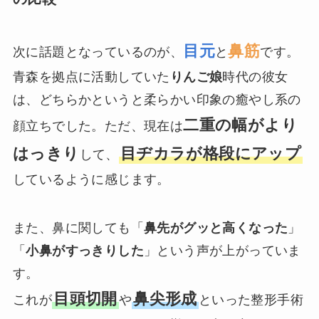
目元
鼻筋
次に話題となっているのが、
と
です。
青森を拠点に活動していた
りんご娘
時代の彼女
は、どちらかというと柔らかい印象の癒やし系の
二重の幅がより
顔立ちでした。ただ、現在は
はっきり
目ヂカラが格段にアップ
して、
しているように感じます。
また、鼻に関しても「
鼻先がグッと高くなった
」
「
小鼻がすっきりした
」という声が上がっていま
す。
目頭切開
鼻尖形成
これが
や
といった整形手術