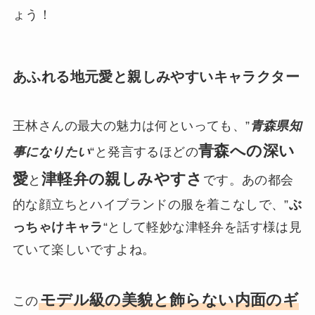
ょう！
あふれる地元愛と親しみやすいキャラクター
王林さんの最大の魅力は何といっても、”
青森県知
青森への深い
事になりたい
“と発言するほどの
愛
津軽弁の親しみやすさ
と
です。あの都会
的な顔立ちとハイブランドの服を着こなしで、”
ぶ
っちゃけキャラ
“として軽妙な津軽弁を話す様は見
ていて楽しいですよね。
モデル級の美貌と飾らない内面のギ
この