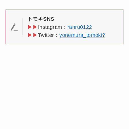
トモキSNS
▶▶
Instagram：
ranru0122
▶▶
Twitter：
yonemura_tomoki?