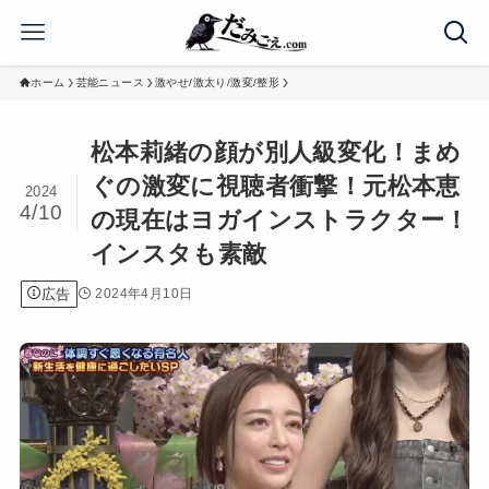
ホーム
芸能ニュース
激やせ/激太り/激変/整形
松本莉緒の顔が別人級変化！まめ
ぐの激変に視聴者衝撃！元松本恵
2024
4/10
の現在はヨガインストラクター！
インスタも素敵
広告
2024年4月10日