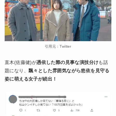
引用元：Twitter
直木(佐藤健)が
憑依した際の見事な演技分け
も話
題になり、
飄々とした雰囲気ながら悠依を見守る
姿に萌える女子が続出！