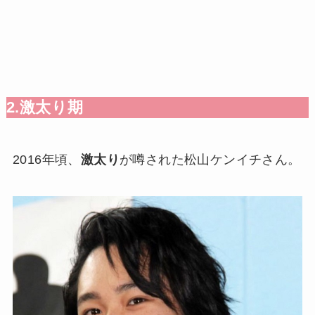
2.激太り期
2016年頃、
激太り
が噂された松山ケンイチさん。