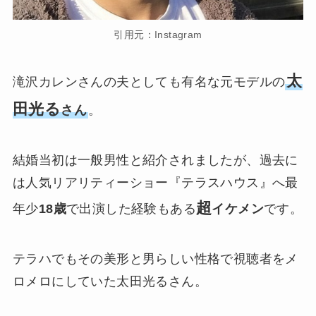
引用元：Instagram
太
滝沢カレンさんの夫としても有名な元モデルの
田光る
さん
。
結婚当初は一般男性と紹介されましたが、過去に
は人気リアリティーショー『テラスハウス』へ最
超
年少
18歳
で出演した経験もある
イケメン
です。
テラハでもその美形と男らしい性格で視聴者をメ
ロメロにしていた太田光るさん。