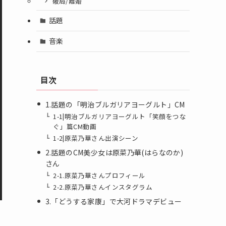
破局/離婚
話題
音楽
目次
1.話題の「明治ブルガリアヨーグルト」CM
1-1|明治ブルガリアヨーグルト「笑顔をつな
ぐ」篇CM動画
1-2|原菜乃華さん出演シーン
2.話題のCM美少女は原菜乃華(はらなのか)
さん
2-1.原菜乃華さんプロフィール
2-2.原菜乃華さんインスタグラム
3.「どうする家康」で大河ドラマデビュー