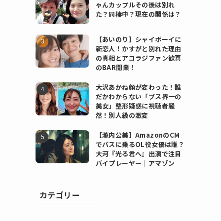
ゃんカップルその後は別れ
た？同棲中？現在の関係は？
【あいのり】シャイボーイに
新恋人！かすがと別れた理由
の真相とアコラジファン歓喜
のBAR開業！
大沢あかね顔が変わった！誰
だかわからない「ブス界一の
美女」整形疑惑に視聴者騒
然！別人級の激変
【瀧内公美】AmazonのCM
でバスに乗るOL役女優は誰？
大河『光る君へ』出演で注目
バイプレーヤー｜アマゾン
カテゴリー