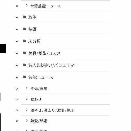
台湾芸能ニュース
政治
映画
未分類
美容/髪型/コスメ
芸人&お笑い/バラエティー
芸能ニュース
不倫/浮気
匂わせ
激やせ/激太り/激変/整形
熱愛/結婚