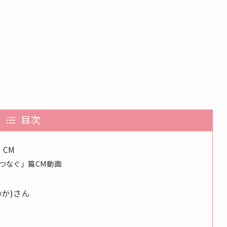
目次
CM
をつなぐ」篇CM動画
のか)さん