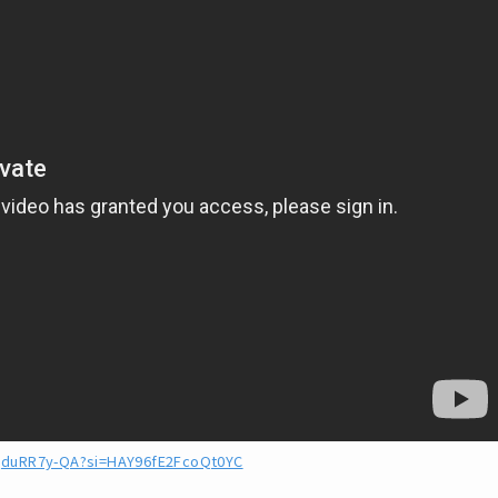
TQduRR7y-QA?si=HAY96fE2FcoQt0YC