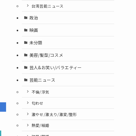
台湾芸能ニュース
政治
映画
未分類
美容/髪型/コスメ
芸人&お笑い/バラエティー
芸能ニュース
不倫/浮気
匂わせ
激やせ/激太り/激変/整形
熱愛/結婚