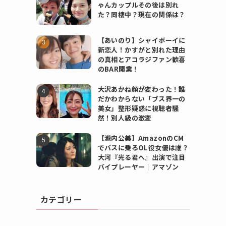
ゃんカップルその後は別れ
た？同棲中？現在の関係は？
【あいのり】シャイボーイに
新恋人！かすがと別れた理由
の真相とアコラジファン歓喜
のBAR開業！
大沢あかね顔が変わった！誰
だかわからない「ブス界一の
美女」整形疑惑に視聴者騒
然！別人級の激変
【瀧内公美】AmazonのCM
でバスに乗るOL役女優は誰？
大河『光る君へ』出演で注目
バイプレーヤー｜アマゾン
カテゴリー