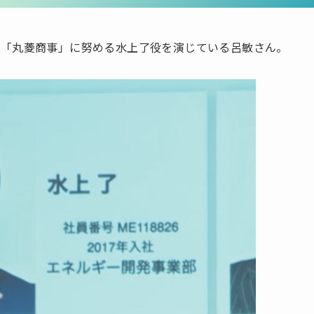
る「丸菱商事」に努める水上了役を演じている呂敏さん。