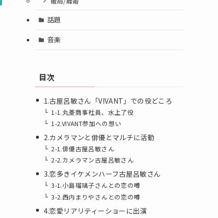
破局/離婚
話題
音楽
目次
1.古屋呂敏さん「VIVANT」での役どころ
1-1.丸菱商事社員、水上了役
1-2.VIVANT参加への想い
2.カメラマンと俳優とマルチに活動
2-1.俳優古屋呂敏さん
2-2.カメラマン古屋呂敏さん
3.恋多きイケメンハーフ古屋呂敏さん
3-1.小島瑠璃子さんとの恋の噂
3-2.西内まりやさんとの恋の噂
4.恋愛リアリティーショーに出演