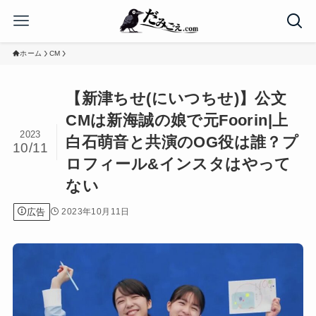
ホーム
CM
【新津ちせ(にいつちせ)】公文
CMは新海誠の娘で元Foorin|上
2023
白石萌音と共演のOG役は誰？プ
10/11
ロフィール&インスタはやって
ない
広告
2023年10月11日