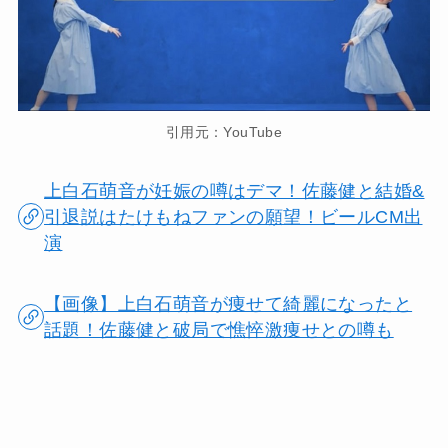
引用元：YouTube
上白石萌音が妊娠の噂はデマ！佐藤健と結婚&
引退説はたけもねファンの願望！ビールCM出
演
【画像】上白石萌音が痩せて綺麗になったと
話題！佐藤健と破局で憔悴激痩せとの噂も