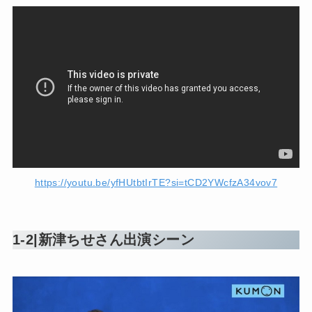
https://youtu.be/yfHUtbtIrTE?si=tCD2YWcfzA34vov7
1-2|新津ちせさん出演シーン