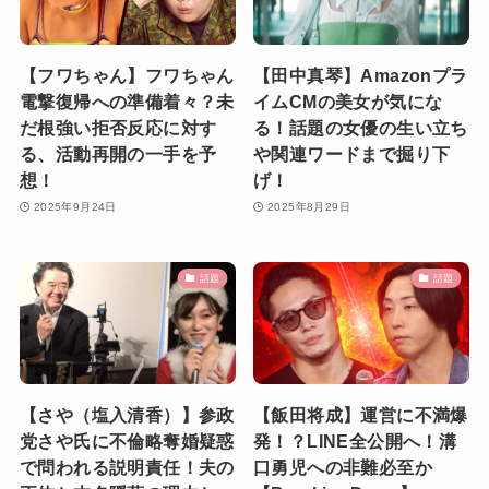
【フワちゃん】フワちゃん
【田中真琴】Amazonプラ
電撃復帰への準備着々？未
イムCMの美女が気にな
だ根強い拒否反応に対す
る！話題の女優の生い立ち
る、活動再開の一手を予
や関連ワードまで掘り下
想！
げ！
2025年9月24日
2025年8月29日
話題
話題
【さや（塩入清香）】参政
【飯田将成】運営に不満爆
党さや氏に不倫略奪婚疑惑
発！？LINE全公開へ！溝
で問われる説明責任！夫の
口勇児への非難必至か