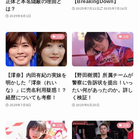
正体と本名隠蔽の理由と
【BreakingDown】
は？
2025年7月11日
2025年7月14日
2025年8月1日
話題
話題
【澪奈】内田有紀の実妹を
【野田樹潤】所属チームが
明かした「澪奈（れい
警察に告訴状を提出！いっ
な）」に売名利用疑惑！？
たい何があったのか。詳し
経歴についても考察！
く検証！
2025年7月8日
2025年6月20日
話題
話題