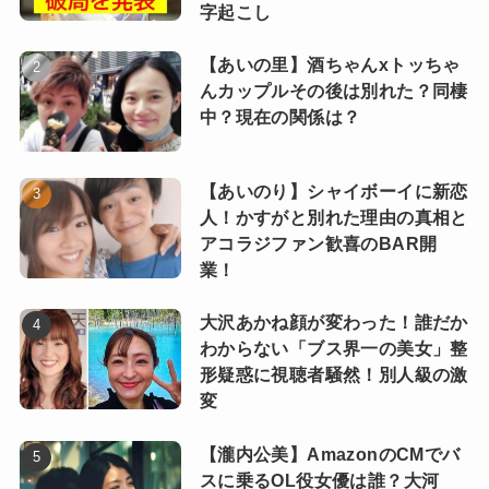
字起こし
【あいの里】酒ちゃんxトッちゃ
んカップルその後は別れた？同棲
中？現在の関係は？
【あいのり】シャイボーイに新恋
人！かすがと別れた理由の真相と
アコラジファン歓喜のBAR開
業！
大沢あかね顔が変わった！誰だか
わからない「ブス界一の美女」整
形疑惑に視聴者騒然！別人級の激
変
【瀧内公美】AmazonのCMでバ
スに乗るOL役女優は誰？大河