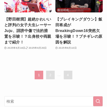
【野田樹潤】超絶かわいい
【ブレイキングダウン】飯
と評判の女子大生レーサー
田将成が
Juju、誹謗中傷で法的措
BreakingDown16突然欠
置を示唆！？出身校や両親
場を示唆！？ブチギレの原
まで紹介！
因を解説
2025年6月16日
2025年6月20日
2025年6月10日
1
2
...
4