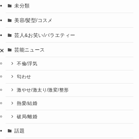
未分類
美容/髪型/コスメ
芸人&お笑い/バラエティー
芸能ニュース
不倫/浮気
匂わせ
激やせ/激太り/激変/整形
熱愛/結婚
破局/離婚
話題