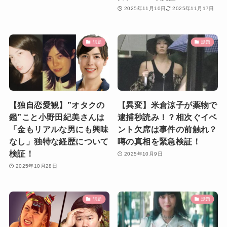
2025年11月10日
2025年11月17日
話題
話題
【独自恋愛観】”オタクの
【異変】米倉涼子が薬物で
鑑”こと小野田紀美さんは
逮捕秒読み！？相次ぐイベ
「金もリアルな男にも興味
ント欠席は事件の前触れ？
なし」独特な経歴について
噂の真相を緊急検証！
検証！
2025年10月9日
2025年10月28日
話題
話題