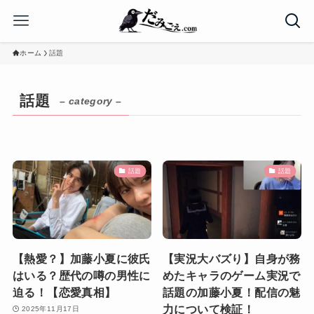
ホーム
話題
話題
– category –
話題
話題
【熱愛？】加藤小夏に彼氏
【実況大バズり】自身が務
はいる？歴代の噂の男性に
めたキャラのゲーム実況で
迫る！【恋愛真相】
話題の加藤小夏！配信の魅
力について検証！
2025年11月17日