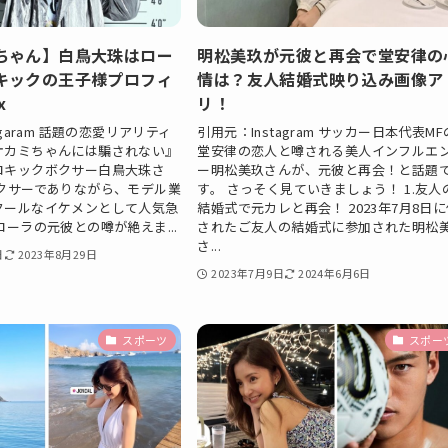
ちゃん】白鳥大珠はロー
明松美玖が元彼と再会で堂安律の
キックの王子様プロフィ
情は？友人結婚式映り込み画像ア
x
リ！
agaram 話題の恋愛リアリティ
引用元：Instagram サッカー日本代表MF
オカミちゃんには騙されない』
堂安律の恋人と噂される美人インフルエ
ロキックボクサー白鳥大珠さ
ー明松美玖さんが、元彼と再会！と話題
ボクサーでありながら、モデル業
す。 さっそく見ていきましょう！ 1.友人
クールなイケメンとして人気急
結婚式で元カレと再会！ 2023年7月8日
ローラの元彼との噂が絶えま...
されたご友人の結婚式に参加された明松
さ...
日
2023年8月29日
2023年7月9日
2024年6月6日
スポーツ
スポー