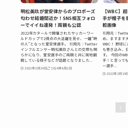
明松美玖が堂安律からのプロポーズ
【WBC】
匂わせ結婚間近か！SNS相互フォロ
手が帽子を
ーでイイね連発！両親も公認
較画像
2022年カタールで開催されたサッカーワー
引用元：Twit
ルドカップで2得点の大活躍を見せ、一躍”時
め、ますます
の人”となった堂安律選手。 引用元：Twitter
WBC！ 野球
インフルエンサー明松美玖さんとの交際も明
も巻き込み、
らかになり、堂安選手のご両親と共に現地観
す。 今回のW
戦している様子などが話題となりました...
手！と言っても
ー選手...
2023年3月24日
2024年6月2日
2023年3月19
1