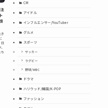
CM
に注
アイドル
ト
顔
インフルエンサー/YouTuber
グルメ
大き
に
スポーツ
、日
中、
サッカー
たち
ラグビー
野球/WBC
ドラマ
ハリウッド/韓国/K-POP
ファッション