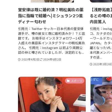
堂安律は既に婚約済？明松美玖の薬
【浅野拓磨
指に指輪で結婚へ|ミシュラン2つ星
るとの噂の
ディナー匂わせ
内田篤人
引用元：Twitter サッカー日本代表の堂安律
引用元：Inst
選手が、噂の彼女と既に婚約済みか！？と話
コ、カナダの
題です。 お相手はインスタフォロワー14万
ーワールドカ
人超えの美容系インスタグラマーの明松美玖
JAPAN。 
さん。 引用元：Instagram 以前より両親公
躍となったVf
認の仲と噂されていましたが、決定的とも...
本代表メンバ
すの活...
2023年4月2日
2024年6月2日
2023年3月26
スポーツ