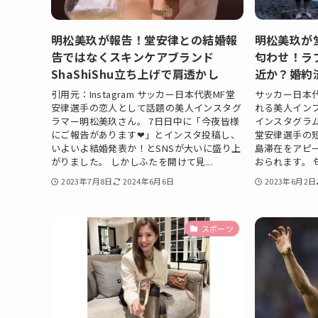
明松美玖が報告！堂安律との結婚報
明松美玖が
告ではなくスキンケアブランド
匂わせ！ラ
ShaShiShu立ち上げで肩透かし
近か？婚約
引用元：Instagram サッカー日本代表MF堂
サッカー日本
安律選手の恋人として話題の美人インスタグ
れる美人イン
ラマー明松美玖さん。 7日日中に「今夜皆様
インスタグラムを
にご報告があります❤」とインスタ投稿し、
堂安律選手の
いよいよ結婚発表か！とSNSが大いに盛り上
島滞在をアピ
がりました。 しかしふたを開けて見...
おられます。 
2023年7月8日
2024年6月6日
2023年6月2日
スポーツ