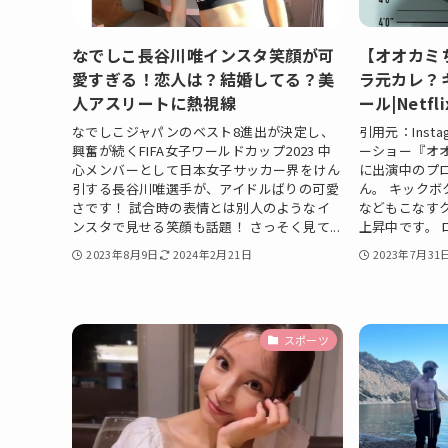
なでしこ長谷川唯インスタ笑顔が可
【オオカミ
愛すぎる！恋人は？結婚してる？美
ラ元カレ？
人アスリートに熱視線
ール|Netfli
なでしこジャパンのベスト8進出が決定し、
引用元：Inst
興奮が続くFIFA女子ワールドカップ2023 中
ーショー『オ
心メンバーとして日本女子サッカー界をけん
に出演中のプ
引する長谷川唯選手が、アイドルばりの可愛
ん。 キック
さです！ 試合時の表情とは別人のようなイ
などもこなす
ンスタで見せる笑顔も話題！ さっそく見て...
上昇中です。 
2023年8月9日
2024年2月21日
2023年7月31
スポーツ