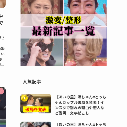
中
で
噂さ
。
頻繁
てい
優
..
人気記事
ツ
【あいの里】酒ちゃんxとっち
ゃんカップル破局を発表！イ
ンスタで別れの理由や恋人な
ど説明！文字起こし
【あいの里】酒ちゃんxトッち