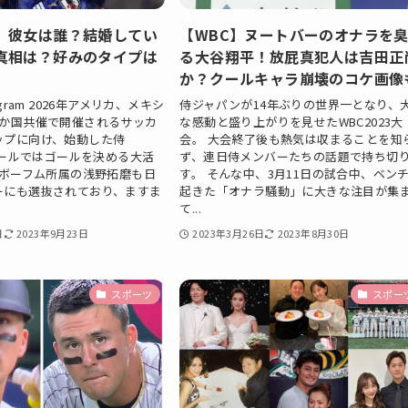
】彼女は誰？結婚してい
【WBC】ヌートバーのオナラを
真相は？好みのタイプは
る大谷翔平！放屁真犯人は吉田正
か？クールキャラ崩壊のコケ画像
agram 2026年アメリカ、メキシ
侍ジャパンが14年ぶりの世界一となり、
3か国共催で開催されるサッカ
な感動と盛り上がりを見せたWBC2023大
ップに向け、始動した侍
会。 大会終了後も熱気は収まることを知
カタールではゴールを決める大活
ず、連日侍メンバーたちの話題で持ち切
Lボーフム所属の浅野拓磨も日
す。 そんな中、3月11日の試合中、ベン
ーにも選抜されており、ますま
起きた「オナラ騒動」に大きな注目が集
て...
日
2023年9月23日
2023年3月26日
2023年8月30日
スポーツ
スポー