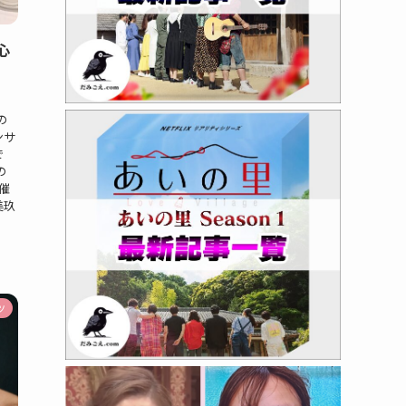
心
の
ンサ
で
の
に催
美玖
ツ