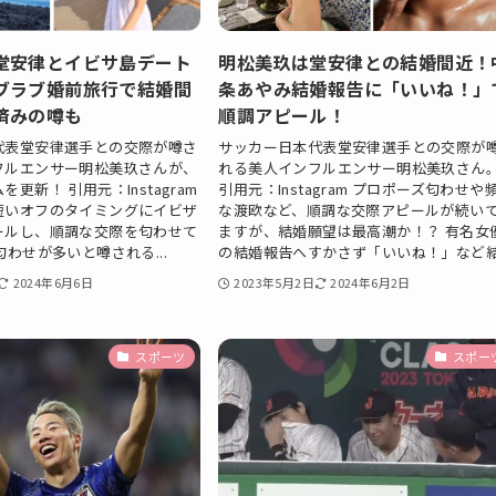
堂安律とイビサ島デート
明松美玖は堂安律との結婚間近！
ブラブ婚前旅行で結婚間
条あやみ結婚報告に「いいね！」
済みの噂も
順調アピール！
代表堂安律選手との交際が噂さ
サッカー日本代表堂安律選手との交際が
フルエンサー明松美玖さんが、
れる美人インフルエンサー明松美玖さん
更新！ 引用元：Instagram
引用元：Instagram プロポーズ匂わせや
短いオフのタイミングにイビザ
な渡欧など、順調な交際アピールが続い
ールし、順調な交際を匂わせて
ますが、結婚願望は最高潮か！？ 有名女
匂わせが多いと噂される...
の結婚報告へすかさず「いいね！」など結.
2024年6月6日
2023年5月2日
2024年6月2日
スポーツ
スポー