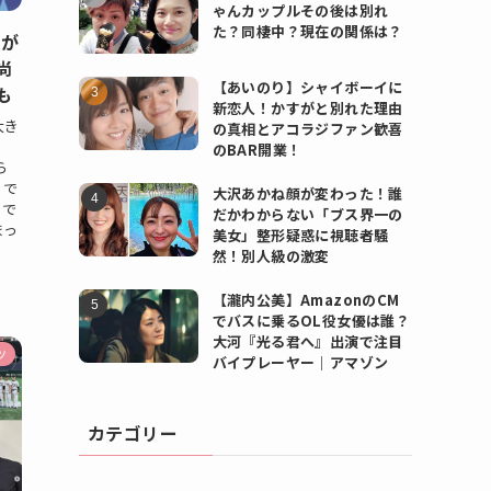
ゃんカップルその後は別れ
た？同棲中？現在の関係は？
臭が
尚
【あいのり】シャイボーイに
も
新恋人！かすがと別れた理由
大き
の真相とアコラジファン歓喜
のBAR開業！
ら
りで
大沢あかね顔が変わった！誰
チで
だかわからない「ブス界一の
まっ
美女」整形疑惑に視聴者騒
然！別人級の激変
【瀧内公美】AmazonのCM
でバスに乗るOL役女優は誰？
大河『光る君へ』出演で注目
ツ
バイプレーヤー｜アマゾン
カテゴリー