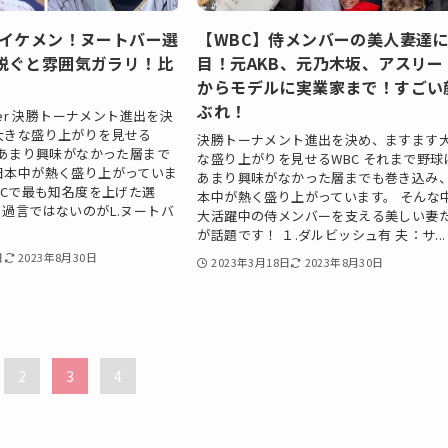
超イケメン！ヌートバー選
【WBC】侍メンバーの美人妻達
脱ぐと雰囲気ガラリ！比
目！元AKB、元乃木坂、アスリー
からモデルに実業家まで！すごい
ぶれ！
ter 決勝トーナメント進出を決
大きな盛り上がりを見せる
決勝トーナメント進出を決め、ますます
にあまり興味がなかった層まで
な盛り上がりを見せるWBC それまで野球
日本中が熱く盛り上がっていま
あまり興味がなかった層までも巻き込み
BCで最も知名度を上げた選
本中が熱く盛り上がっています。 そんな
過言ではないのがL.ヌートバ
大活躍中の侍メンバーを支える美しい妻
が話題です！ １.ダルビッシュ有 夫：サ...
日
2023年8月30日
2023年3月18日
2023年8月30日
2
3
4