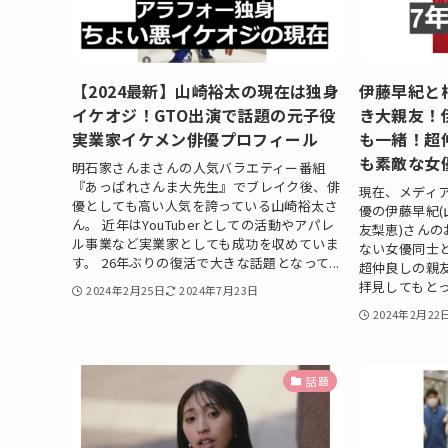
【2024最新】山崎裕太の現在は独身
伊藤早紀と
イケオジ！GTO出演で話題の元子役
き大親友！
実業家イケメン俳優プロフィール
も一緒！超
も素敵な女
明石家さんまさんの人気バラエティー番組
『あっぱれさんま大先生』でブレイク後、俳
現在、メディ
優としても高い人気を誇っている山崎裕太さ
優の伊藤早紀(
ん。 近年はYouTuberとしての活動やアパレ
友梨恵)さんの
ル事業など実業家としても成功を収めていま
ない女優同士
す。 26年ぶりの復活で大きな話題となって...
超仲良しの親
拝見してもとっ
2024年2月25日
2024年7月23日
2024年2月22
話題