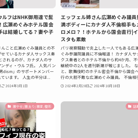
ウルフはNHK御用達で髭
エッフェル姉さん広瀬めぐみ議員
！広瀬めぐみホテル国会
満ボディーにカナダ人不倫相手も
手は結婚してる？妻や子
ロメロ？！ホテルから国会直行|
スタも素敵
さんこと広瀬めぐみ議員との不
パリ視察騒動で炎上した一人でもある広
がせているカナダ人サックス奏
ぐみ参議院議員に不倫報道！ カナダ人サ
手とされるのが、カナダ人のサ
クス奏者とのホテル不倫から約4か月、不
アンディ・ウルフ氏。 人気バン
継続中の2人を週刊新潮が報じました。 
al髭男dism」のサポートメンバー
と、歌舞伎町のホテル密会不倫から国会
ています。 人生の半分ほ...
行の大胆不敵な広瀬めぐみ議員。 不倫相手.
日
2024年3月1日
2024年2月28日
2024年10月18日
激やせ/激太り/激変/整形
話