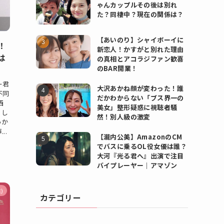
ゃんカップルその後は別れ
た？同棲中？現在の関係は？
【あいのり】シャイボーイに
！
新恋人！かすがと別れた理由
は
の真相とアコラジファン歓喜
のBAR開業！
ー君
大沢あかね顔が変わった！誰
不同
だかわからない「ブス界一の
西
美女」整形疑惑に視聴者騒
 し
然！別人級の激変
っか
..
【瀧内公美】AmazonのCM
でバスに乗るOL役女優は誰？
大河『光る君へ』出演で注目
バイプレーヤー｜アマゾン
)
カテゴリー