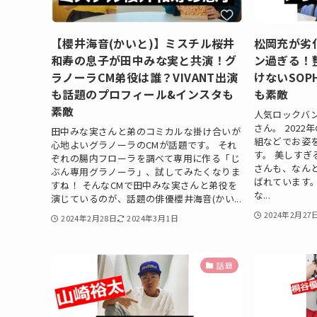
【櫻井海音(かいと)】ミスチル桜井
松岡充が劣
和寿の息子が田中みな実と共演！グ
ン過ぎる！
ラノーラCM弟役は誰？VIVANT出演
けないSOP
も話題のプロフィール&インスタも
も素敵
素敵
人気ロックバン
さん。 202
田中みな実さんと弟のコミカルな掛け合いが
組などでお姿
心地よいグラノーラのCMが話題です。 それ
す。 美しす
ぞれの腸内フローラを調べて専用に作る「じ
さんも、なん
ぶん専用グラノーラ」、試してみたくなりま
ばれています
すね！ そんなCMで田中みな実さんと弟役を
な...
演じているのが、話題の俳優櫻井海音(かい...
2024年2月27
2024年2月28日
2024年3月1日
話題