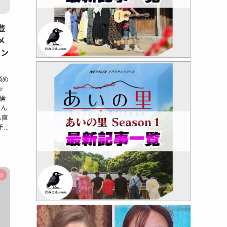
豊
メ
イン
瀬め
ッ
倫
なん
へ直
..
題