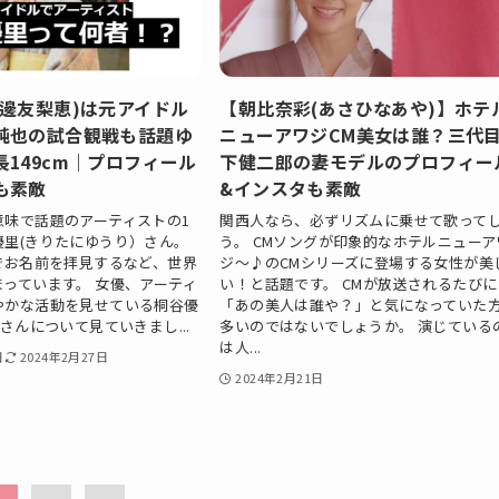
渡邊友梨恵)は元アイドル
【朝比奈彩(あさひなあや)】ホテ
純也の試合観戦も話題ゆ
ニューアワジCM美女は誰？三代
149cm｜プロフィール
下健二郎の妻モデルのプロフィー
も素敵
&インスタも素敵
意味で話題のアーティストの1
関西人なら、必ずリズムに乗せて歌って
優里(きりたにゆうり）さん。
う。 CMソングが印象的なホテルニューア
でお名前を拝見するなど、世界
ジ～♪のCMシリーズに登場する女性が美
っています。 女優、アーティ
い！と話題です。 CMが放送されるたびに
やかな活動を見せている桐谷優
「あの美人は誰や？」と気になっていた
)さんについて見ていきまし...
多いのではないでしょうか。 演じている
は人...
日
2024年2月27日
2024年2月21日