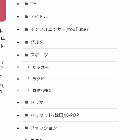
CM
アイドル
インフルエンサー/YouTuber
ル
目山
グルメ
ル
スポーツ
しま
サッカー
ワ
し
ラグビー
方も
野球/WBC
の
ドラマ
ハリウッド/韓国/K-POP
ファッション