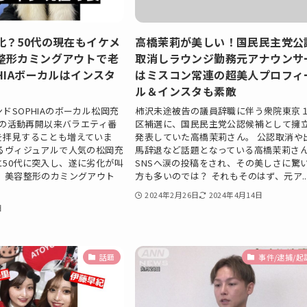
化？50代の現在もイケメ
高橋茉莉が美しい！国民民主党公
整形カミングアウトで老
取消しラウンジ勤務元アナウンサ
HIAボーカルはインスタ
はミスコン常連の超美人プロフィ
ル＆インスタも素敵
ドSOPHIAのボーカル松岡充
柿沢未途被告の議員辞職に伴う衆院東京
2年の活動再開以来バラエティ番
区補選に、国民民主党公認候補として擁
を拝見することも増えていま
発表していた高橋茉莉さん。 公認取消や
ぎるヴィジュアルで人気の松岡充
馬辞退など話題となっている高橋茉莉さ
と50代に突入し、遂に劣化が叫
SNSへ涙の投稿をされ、その美しさに驚
。 美容整形のカミングアウト
方も多いのでは？ それもそのはず、元ア..
2024年2月26日
2024年4月14日
日
話題
事件/逮捕/起