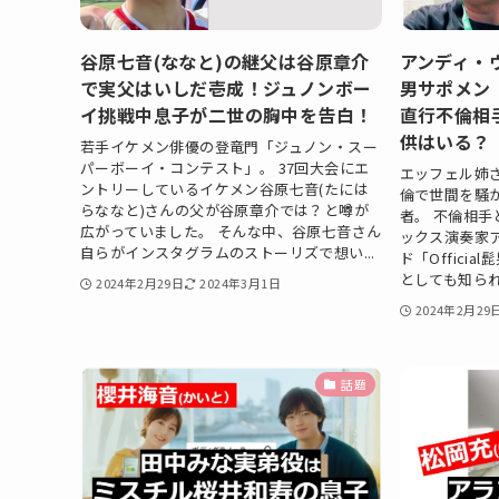
谷原七音(ななと)の継父は谷原章介
アンディ・
で実父はいしだ壱成！ジュノンボー
男サポメン
イ挑戦中息子が二世の胸中を告白！
直行不倫相
供はいる？
若手イケメン俳優の登竜門「ジュノン・スー
パーボーイ・コンテスト」。 37回大会にエ
エッフェル姉
ントリーしているイケメン谷原七音(たには
倫で世間を騒
らななと)さんの父が谷原章介では？と噂が
者。 不倫相
広がっていました。 そんな中、谷原七音さん
ックス演奏家
自らがインスタグラムのストーリズで想い...
ド「Offici
としても知られ
2024年2月29日
2024年3月1日
2024年2月29
話題