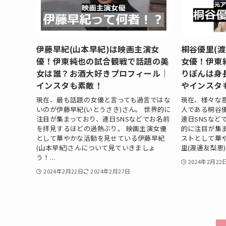
伊藤早紀(山本早紀)は映画主演女
桐谷優里(
優！伊東純也の試合観戦で話題の美
女優！伊東
女は誰？お酒大好きプロフィール｜
りぽんは身長
インスタも素敵！
やインスタ
現在、最も話題の女優と言っても過言ではな
現在、様々な
いのが伊藤早紀(いとうさき)さん。 世界的に
人である桐谷
注目が集まっており、連日SNSなどでお名前
連日SNSなど
を拝見するほどの過熱ぶり。 映画主演女優
的に注目が集ま
として華やかな活動を見せている伊藤早紀
ストとして華
(山本早紀)さんについて見ていきましょ
里(渡邊友梨恵
う！...
2024年2月22
2024年2月22日
2024年2月27日