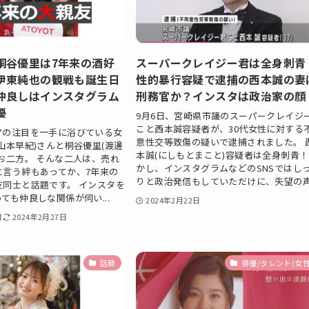
桐谷優里は7年来の酒好
スーパークレイジー君は全身刺青
伊東純也の観戦も誕生日
性的暴行容疑で逮捕の西本誠の妻
仲良しはインスタグラム
刑務官か？インスタは政治家の顔
優
9月6日、宮崎県市議のスーパークレイジ
こと西本誠容疑者が、30代女性に対する
アの注目を一手に浴びている女
意性交等致傷の疑いで逮捕されました。 
山本早紀)さんと桐谷優里(渡邊
本誠(にしもとまこと)容疑者は全身刺青！
お二方。 そんな二人は、売れ
かし、インスタグラムなどのSNSではし
と言う絆もあってか、7年来の
りと政治発信もしていただけに、失望の声.
友同士と話題です。 インスタを
ても仲良しな関係が伺い...
2024年2月22日
日
2024年2月27日
話題
俳優/タレント(女性